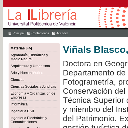
Principal
Contáctenos
Acceder
Viñals Blasco
Materias [+/-]
Agronomía, Hidráulica y
Medio Natural
Doctora en Geogra
Arquitectura y Urbanismo
Departamento de I
Arte y Humanidades
Fotogrametría, pro
Ciencias
Ciencias Sociales y Jurídicas
Conservación del 
Economía y Organización de
Empresas
Técnica Superior d
Informática
y miembro del Ins
Ingeniería Civil
del Patrimonio. Ex
Ingeniería Electrónica y
Comunicaciones
gestión turística d