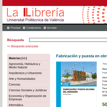
Principal
Contáctenos
Acceder
Búsqueda
>> Búsqueda avanzada
Fabricación y puesta en ob
Materias [+/-]
Agronomía, Hidráulica y
Yep
Medio Natural
Mate
Inge
Arquitectura y Urbanismo
Idi
Arte y Humanidades
Col
Ciencias
For
Tam
Ciencias Sociales y Jurídicas
Nº E
ISB
Economía y Organización de
Empresas
50
Informática