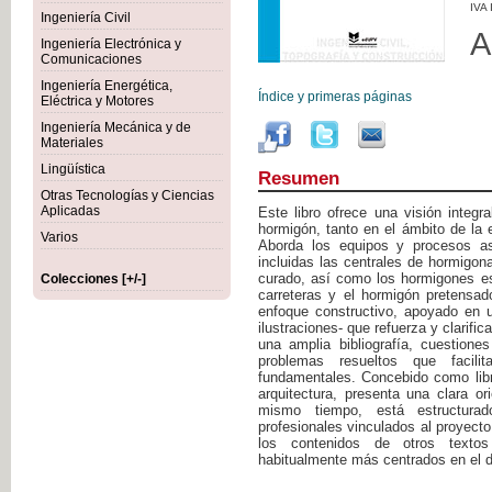
IVA
Ingeniería Civil
A
Ingeniería Electrónica y
Comunicaciones
Ingeniería Energética,
Índice y primeras páginas
Eléctrica y Motores
Ingeniería Mecánica y de
Materiales
Lingüística
Resumen
Otras Tecnologías y Ciencias
Aplicadas
Este libro ofrece una visión integr
hormigón, tanto en el ámbito de la e
Varios
Aborda los equipos y procesos as
incluidas las centrales de hormigon
curado, así como los hormigones e
Colecciones [+/-]
carreteras y el hormigón pretensad
enfoque constructivo, apoyado en u
ilustraciones- que refuerza y clarifi
una amplia bibliografía, cuestion
problemas resueltos que facili
fundamentales. Concebido como libr
arquitectura, presenta una clara or
mismo tiempo, está estructur
profesionales vinculados al proyect
los contenidos de otros textos
habitualmente más centrados en el de