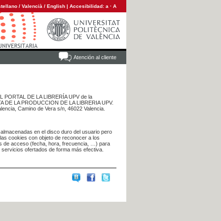
tellano
/
Valencià
/
English
|
Accesibilidad:
a
·
A
Atención al cliente
 DEL PORTAL DE LA LIBRERÍA UPV de la
NTA DE LA PRODUCCION DE LA LIBRERIA UPV.
alencia, Camino de Vera s/n, 46022 Valencia.
 almacenadas en el disco duro del usuario pero
 las cookies con objeto de reconocer a los
s de acceso (fecha, hora, frecuencia, …) para
s servicios ofertados de forma más efectiva.