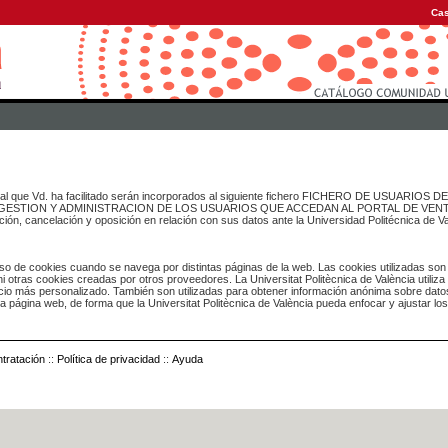
Cas
onal que Vd. ha facilitado serán incorporados al siguiente fichero FICHERO DE USUARIOS
inado a GESTION Y ADMINISTRACION DE LOS USUARIOS QUE ACCEDAN AL PORTAL DE VE
ación, cancelación y oposición en relación con sus datos ante la Universidad Politécnica de V
o de cookies cuando se navega por distintas páginas de la web. Las cookies utilizadas son
i otras cookies creadas por otros proveedores. La Universitat Politècnica de València utiliza
icio más personalizado. También son utilizadas para obtener información anónima sobre dato
ia página web, de forma que la Universitat Politècnica de València pueda enfocar y ajustar lo
tratación
::
Política de privacidad
::
Ayuda