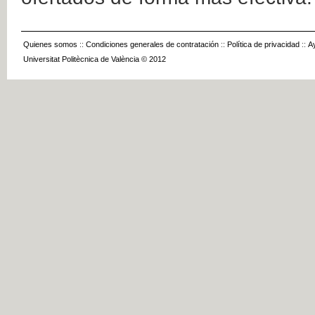
Quienes somos
::
Condiciones generales de contratación
::
Política de privacidad
::
A
Universitat Politècnica de València © 2012