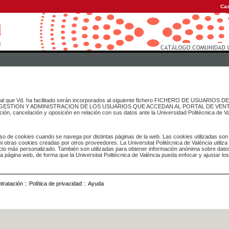
Cas
onal que Vd. ha facilitado serán incorporados al siguiente fichero FICHERO DE USUARIOS
inado a GESTION Y ADMINISTRACION DE LOS USUARIOS QUE ACCEDAN AL PORTAL DE VE
ación, cancelación y oposición en relación con sus datos ante la Universidad Politécnica de V
o de cookies cuando se navega por distintas páginas de la web. Las cookies utilizadas son
i otras cookies creadas por otros proveedores. La Universitat Politècnica de València utiliza
icio más personalizado. También son utilizadas para obtener información anónima sobre dato
ia página web, de forma que la Universitat Politècnica de València pueda enfocar y ajustar lo
tratación
::
Política de privacidad
::
Ayuda