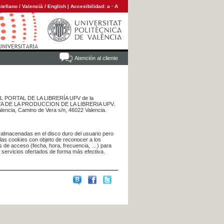
tellano
/
Valencià
/
English
|
Accesibilidad:
a
·
A
Atención al cliente
 DEL PORTAL DE LA LIBRERÍA UPV de la
NTA DE LA PRODUCCION DE LA LIBRERIA UPV.
alencia, Camino de Vera s/n, 46022 Valencia.
 almacenadas en el disco duro del usuario pero
 las cookies con objeto de reconocer a los
s de acceso (fecha, hora, frecuencia, …) para
s servicios ofertados de forma más efectiva.