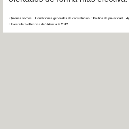
Quienes somos
::
Condiciones generales de contratación
::
Política de privacidad
::
A
Universitat Politècnica de València © 2012