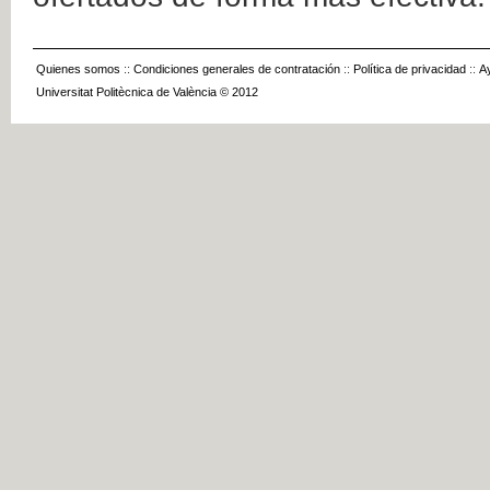
Quienes somos
::
Condiciones generales de contratación
::
Política de privacidad
::
A
Universitat Politècnica de València © 2012