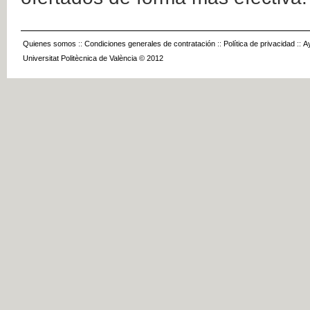
Quienes somos
::
Condiciones generales de contratación
::
Política de privacidad
::
A
Universitat Politècnica de València © 2012