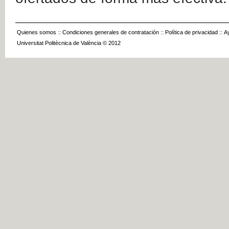
Quienes somos
::
Condiciones generales de contratación
::
Política de privacidad
::
A
Universitat Politècnica de València © 2012