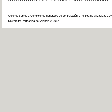
Quienes somos
::
Condiciones generales de contratación
::
Política de privacidad
::
A
Universitat Politècnica de València © 2012