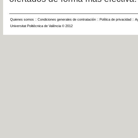
Quienes somos
::
Condiciones generales de contratación
::
Política de privacidad
::
A
Universitat Politècnica de València © 2012