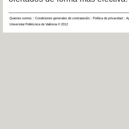
Quienes somos
::
Condiciones generales de contratación
::
Política de privacidad
::
A
Universitat Politècnica de València © 2012