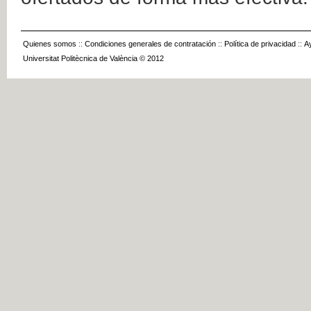
Quienes somos
::
Condiciones generales de contratación
::
Política de privacidad
::
A
Universitat Politècnica de València © 2012