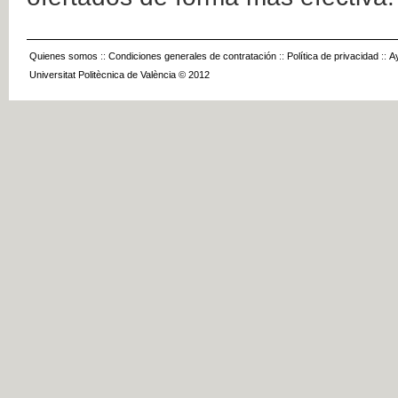
Quienes somos
::
Condiciones generales de contratación
::
Política de privacidad
::
A
Universitat Politècnica de València © 2012