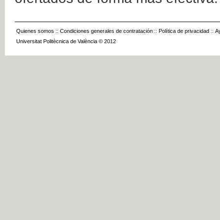
Quienes somos
::
Condiciones generales de contratación
::
Política de privacidad
::
A
Universitat Politècnica de València © 2012