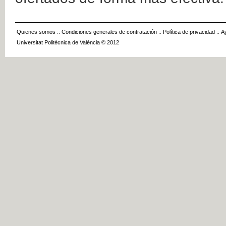
Quienes somos
::
Condiciones generales de contratación
::
Política de privacidad
::
A
Universitat Politècnica de València © 2012