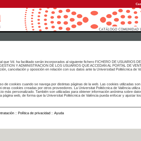
Cas
onal que Vd. ha facilitado serán incorporados al siguiente fichero FICHERO DE USUARIOS
inado a GESTION Y ADMINISTRACION DE LOS USUARIOS QUE ACCEDAN AL PORTAL DE VE
ación, cancelación y oposición en relación con sus datos ante la Universidad Politécnica de V
o de cookies cuando se navega por distintas páginas de la web. Las cookies utilizadas son
i otras cookies creadas por otros proveedores. La Universitat Politècnica de València utiliza
icio más personalizado. También son utilizadas para obtener información anónima sobre dato
ia página web, de forma que la Universitat Politècnica de València pueda enfocar y ajustar lo
tratación
::
Política de privacidad
::
Ayuda