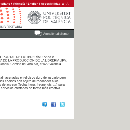
tellano
/
Valencià
/
English
|
Accesibilidad:
a
·
A
Atención al cliente
 DEL PORTAL DE LA LIBRERÍA UPV de la
NTA DE LA PRODUCCION DE LA LIBRERIA UPV.
alencia, Camino de Vera s/n, 46022 Valencia.
 almacenadas en el disco duro del usuario pero
 las cookies con objeto de reconocer a los
s de acceso (fecha, hora, frecuencia, …) para
s servicios ofertados de forma más efectiva.