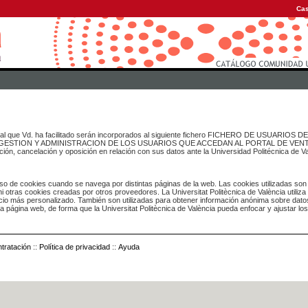
Cas
onal que Vd. ha facilitado serán incorporados al siguiente fichero FICHERO DE USUARIOS
inado a GESTION Y ADMINISTRACION DE LOS USUARIOS QUE ACCEDAN AL PORTAL DE VE
ación, cancelación y oposición en relación con sus datos ante la Universidad Politécnica de V
o de cookies cuando se navega por distintas páginas de la web. Las cookies utilizadas son
i otras cookies creadas por otros proveedores. La Universitat Politècnica de València utiliza
icio más personalizado. También son utilizadas para obtener información anónima sobre dato
ia página web, de forma que la Universitat Politècnica de València pueda enfocar y ajustar lo
tratación
::
Política de privacidad
::
Ayuda