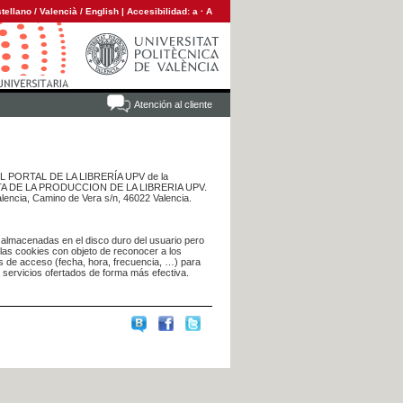
tellano
/
Valencià
/
English
|
Accesibilidad:
a
·
A
Atención al cliente
 DEL PORTAL DE LA LIBRERÍA UPV de la
NTA DE LA PRODUCCION DE LA LIBRERIA UPV.
alencia, Camino de Vera s/n, 46022 Valencia.
 almacenadas en el disco duro del usuario pero
 las cookies con objeto de reconocer a los
s de acceso (fecha, hora, frecuencia, …) para
s servicios ofertados de forma más efectiva.