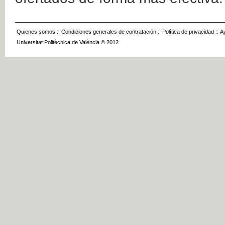
Quienes somos
::
Condiciones generales de contratación
::
Política de privacidad
::
A
Universitat Politècnica de València © 2012