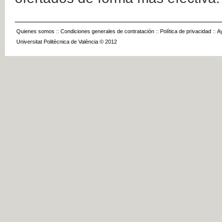
Quienes somos
::
Condiciones generales de contratación
::
Política de privacidad
::
A
Universitat Politècnica de València © 2012