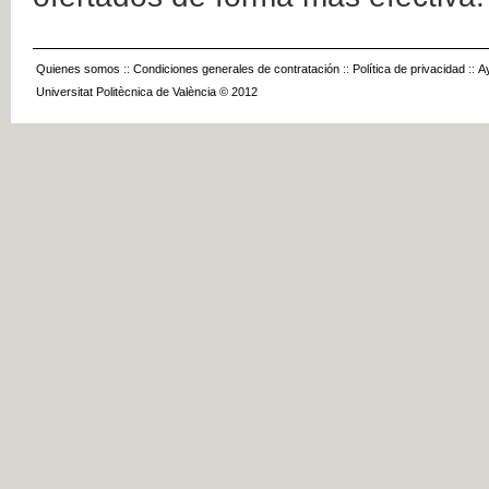
Quienes somos
::
Condiciones generales de contratación
::
Política de privacidad
::
A
Universitat Politècnica de València © 2012