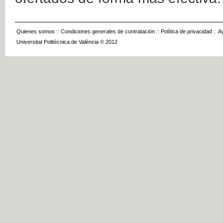
Quienes somos
::
Condiciones generales de contratación
::
Política de privacidad
::
A
Universitat Politècnica de València © 2012