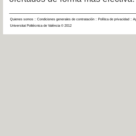
Quienes somos
::
Condiciones generales de contratación
::
Política de privacidad
::
A
Universitat Politècnica de València © 2012