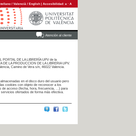
tellano
/
Valencià
/
English
|
Accesibilidad:
a
·
A
Atención al cliente
 DEL PORTAL DE LA LIBRERÍA UPV de la
NTA DE LA PRODUCCION DE LA LIBRERIA UPV.
alencia, Camino de Vera s/n, 46022 Valencia.
 almacenadas en el disco duro del usuario pero
 las cookies con objeto de reconocer a los
s de acceso (fecha, hora, frecuencia, …) para
s servicios ofertados de forma más efectiva.