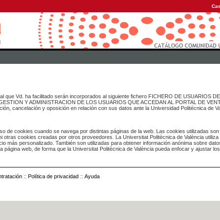
Cas
onal que Vd. ha facilitado serán incorporados al siguiente fichero FICHERO DE USUARIOS
inado a GESTION Y ADMINISTRACION DE LOS USUARIOS QUE ACCEDAN AL PORTAL DE VE
ación, cancelación y oposición en relación con sus datos ante la Universidad Politécnica de V
o de cookies cuando se navega por distintas páginas de la web. Las cookies utilizadas son
i otras cookies creadas por otros proveedores. La Universitat Politècnica de València utiliza
icio más personalizado. También son utilizadas para obtener información anónima sobre dato
ia página web, de forma que la Universitat Politècnica de València pueda enfocar y ajustar lo
tratación
::
Política de privacidad
::
Ayuda