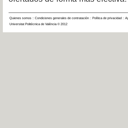
Quienes somos
::
Condiciones generales de contratación
::
Política de privacidad
::
A
Universitat Politècnica de València © 2012