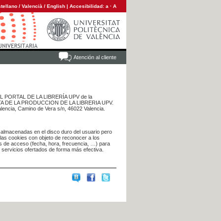
tellano
/
Valencià
/
English
|
Accesibilidad:
a
·
A
Atención al cliente
 DEL PORTAL DE LA LIBRERÍA UPV de la
NTA DE LA PRODUCCION DE LA LIBRERIA UPV.
alencia, Camino de Vera s/n, 46022 Valencia.
 almacenadas en el disco duro del usuario pero
 las cookies con objeto de reconocer a los
s de acceso (fecha, hora, frecuencia, …) para
s servicios ofertados de forma más efectiva.