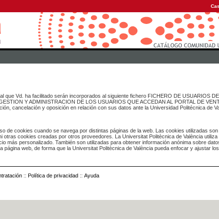
Cas
onal que Vd. ha facilitado serán incorporados al siguiente fichero FICHERO DE USUARIOS
inado a GESTION Y ADMINISTRACION DE LOS USUARIOS QUE ACCEDAN AL PORTAL DE VE
ación, cancelación y oposición en relación con sus datos ante la Universidad Politécnica de V
o de cookies cuando se navega por distintas páginas de la web. Las cookies utilizadas son
i otras cookies creadas por otros proveedores. La Universitat Politècnica de València utiliza
icio más personalizado. También son utilizadas para obtener información anónima sobre dato
ia página web, de forma que la Universitat Politècnica de València pueda enfocar y ajustar lo
tratación
::
Política de privacidad
::
Ayuda