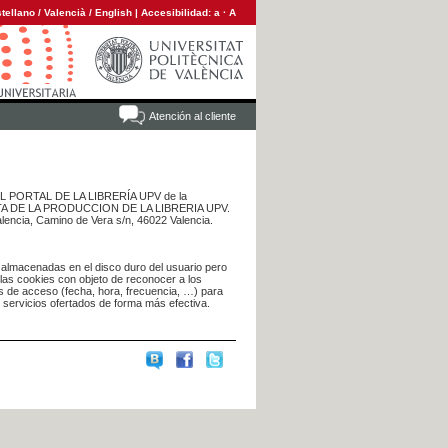
tellano
/
Valencià
/
English
|
Accesibilidad:
a
·
A
Atención al cliente
 DEL PORTAL DE LA LIBRERÍA UPV de la
NTA DE LA PRODUCCION DE LA LIBRERIA UPV.
alencia, Camino de Vera s/n, 46022 Valencia.
 almacenadas en el disco duro del usuario pero
 las cookies con objeto de reconocer a los
s de acceso (fecha, hora, frecuencia, …) para
s servicios ofertados de forma más efectiva.