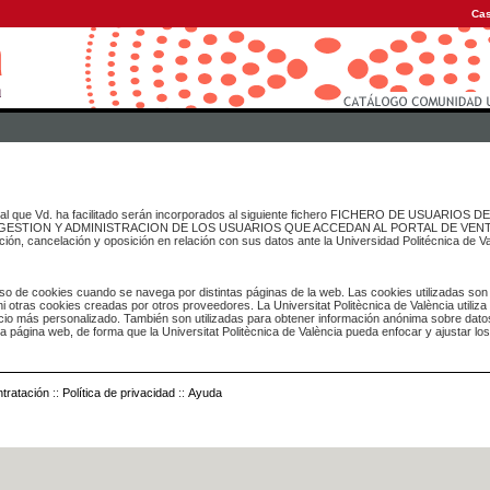
Cas
onal que Vd. ha facilitado serán incorporados al siguiente fichero FICHERO DE USUARIOS
inado a GESTION Y ADMINISTRACION DE LOS USUARIOS QUE ACCEDAN AL PORTAL DE VE
ación, cancelación y oposición en relación con sus datos ante la Universidad Politécnica de V
o de cookies cuando se navega por distintas páginas de la web. Las cookies utilizadas son
i otras cookies creadas por otros proveedores. La Universitat Politècnica de València utiliza
icio más personalizado. También son utilizadas para obtener información anónima sobre dato
ia página web, de forma que la Universitat Politècnica de València pueda enfocar y ajustar lo
tratación
::
Política de privacidad
::
Ayuda