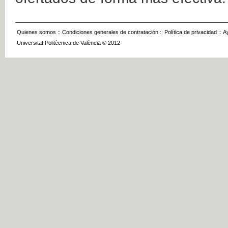
Quienes somos
::
Condiciones generales de contratación
::
Política de privacidad
::
A
Universitat Politècnica de València © 2012