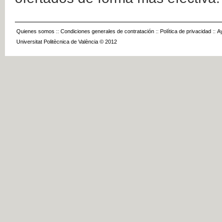
Quienes somos
::
Condiciones generales de contratación
::
Política de privacidad
::
A
Universitat Politècnica de València © 2012