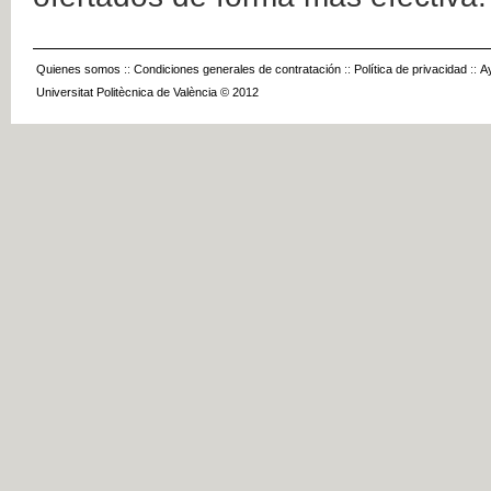
Quienes somos
::
Condiciones generales de contratación
::
Política de privacidad
::
A
Universitat Politècnica de València © 2012