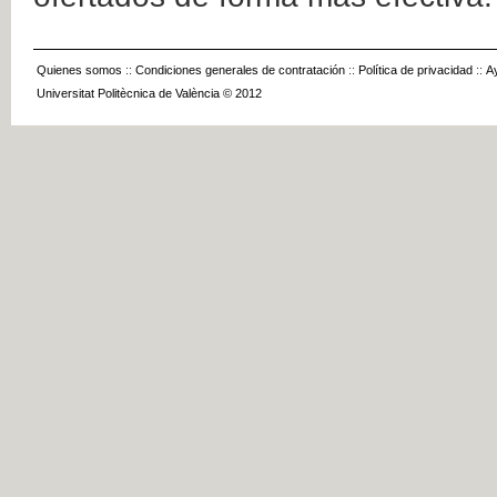
Quienes somos
::
Condiciones generales de contratación
::
Política de privacidad
::
A
Universitat Politècnica de València © 2012