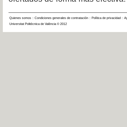
Quienes somos
::
Condiciones generales de contratación
::
Política de privacidad
::
A
Universitat Politècnica de València © 2012