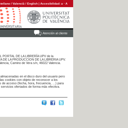
tellano
/
Valencià
/
English
|
Accesibilidad:
a
·
A
Atención al cliente
 DEL PORTAL DE LA LIBRERÍA UPV de la
NTA DE LA PRODUCCION DE LA LIBRERIA UPV.
alencia, Camino de Vera s/n, 46022 Valencia.
 almacenadas en el disco duro del usuario pero
 las cookies con objeto de reconocer a los
s de acceso (fecha, hora, frecuencia, …) para
s servicios ofertados de forma más efectiva.