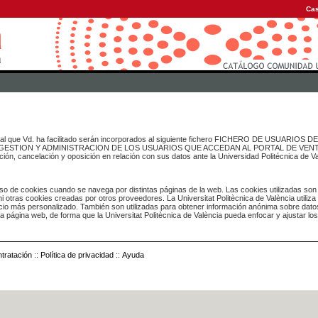
Cas
onal que Vd. ha facilitado serán incorporados al siguiente fichero FICHERO DE USUARIOS
inado a GESTION Y ADMINISTRACION DE LOS USUARIOS QUE ACCEDAN AL PORTAL DE VE
ación, cancelación y oposición en relación con sus datos ante la Universidad Politécnica de V
o de cookies cuando se navega por distintas páginas de la web. Las cookies utilizadas son
i otras cookies creadas por otros proveedores. La Universitat Politècnica de València utiliza
icio más personalizado. También son utilizadas para obtener información anónima sobre dato
ia página web, de forma que la Universitat Politècnica de València pueda enfocar y ajustar lo
tratación
::
Política de privacidad
::
Ayuda