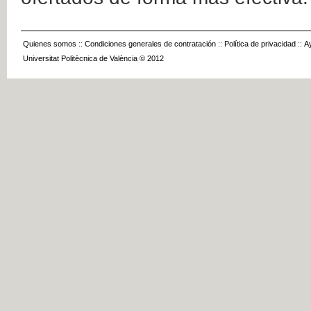
Quienes somos
::
Condiciones generales de contratación
::
Política de privacidad
::
A
Universitat Politècnica de València © 2012