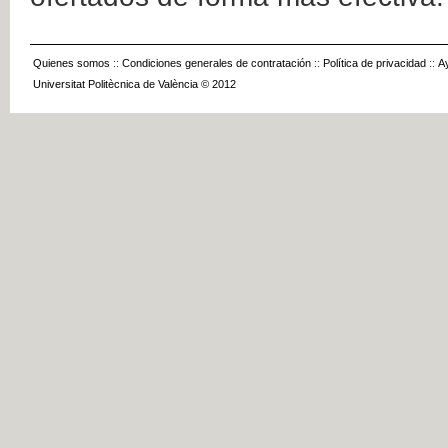
Quienes somos
::
Condiciones generales de contratación
::
Política de privacidad
::
A
Universitat Politècnica de València © 2012