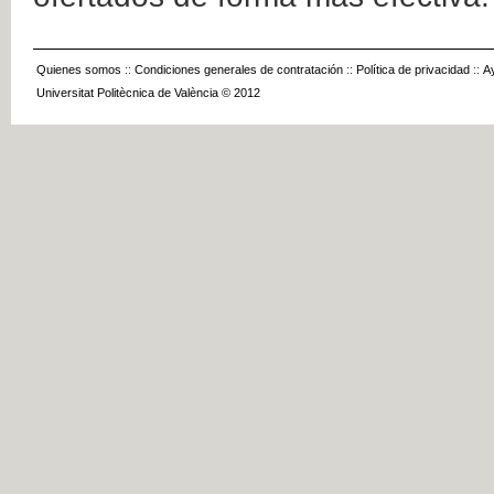
Quienes somos
::
Condiciones generales de contratación
::
Política de privacidad
::
A
Universitat Politècnica de València © 2012