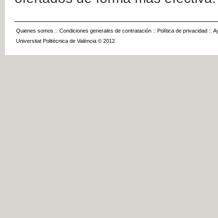
Quienes somos
::
Condiciones generales de contratación
::
Política de privacidad
::
A
Universitat Politècnica de València © 2012