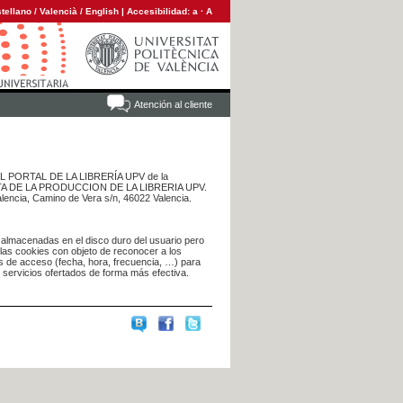
tellano
/
Valencià
/
English
|
Accesibilidad:
a
·
A
Atención al cliente
 DEL PORTAL DE LA LIBRERÍA UPV de la
NTA DE LA PRODUCCION DE LA LIBRERIA UPV.
alencia, Camino de Vera s/n, 46022 Valencia.
 almacenadas en el disco duro del usuario pero
 las cookies con objeto de reconocer a los
s de acceso (fecha, hora, frecuencia, …) para
s servicios ofertados de forma más efectiva.