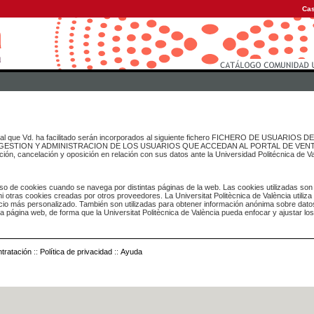
Cas
onal que Vd. ha facilitado serán incorporados al siguiente fichero FICHERO DE USUARIOS
inado a GESTION Y ADMINISTRACION DE LOS USUARIOS QUE ACCEDAN AL PORTAL DE VE
ación, cancelación y oposición en relación con sus datos ante la Universidad Politécnica de V
o de cookies cuando se navega por distintas páginas de la web. Las cookies utilizadas son
i otras cookies creadas por otros proveedores. La Universitat Politècnica de València utiliza
icio más personalizado. También son utilizadas para obtener información anónima sobre dato
ia página web, de forma que la Universitat Politècnica de València pueda enfocar y ajustar lo
tratación
::
Política de privacidad
::
Ayuda