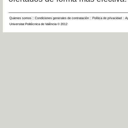
Quienes somos
::
Condiciones generales de contratación
::
Política de privacidad
::
A
Universitat Politècnica de València © 2012