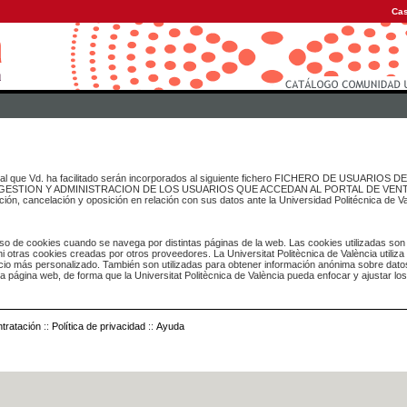
Cas
onal que Vd. ha facilitado serán incorporados al siguiente fichero FICHERO DE USUARIOS
inado a GESTION Y ADMINISTRACION DE LOS USUARIOS QUE ACCEDAN AL PORTAL DE VE
ación, cancelación y oposición en relación con sus datos ante la Universidad Politécnica de V
o de cookies cuando se navega por distintas páginas de la web. Las cookies utilizadas son
i otras cookies creadas por otros proveedores. La Universitat Politècnica de València utiliza
icio más personalizado. También son utilizadas para obtener información anónima sobre dato
ia página web, de forma que la Universitat Politècnica de València pueda enfocar y ajustar lo
tratación
::
Política de privacidad
::
Ayuda