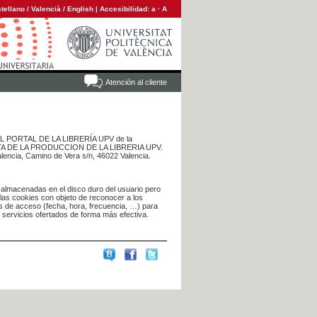
tellano
/
Valencià
/
English
|
Accesibilidad:
a
·
A
Atención al cliente
 DEL PORTAL DE LA LIBRERÍA UPV de la
NTA DE LA PRODUCCION DE LA LIBRERIA UPV.
alencia, Camino de Vera s/n, 46022 Valencia.
 almacenadas en el disco duro del usuario pero
 las cookies con objeto de reconocer a los
s de acceso (fecha, hora, frecuencia, …) para
s servicios ofertados de forma más efectiva.