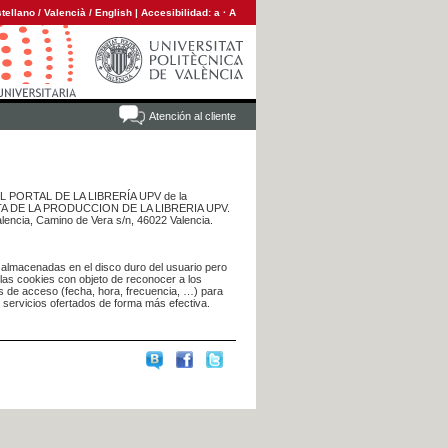
tellano
/
Valencià
/
English
|
Accesibilidad:
a
·
A
Atención al cliente
 DEL PORTAL DE LA LIBRERÍA UPV de la
NTA DE LA PRODUCCION DE LA LIBRERIA UPV.
alencia, Camino de Vera s/n, 46022 Valencia.
 almacenadas en el disco duro del usuario pero
 las cookies con objeto de reconocer a los
s de acceso (fecha, hora, frecuencia, …) para
s servicios ofertados de forma más efectiva.