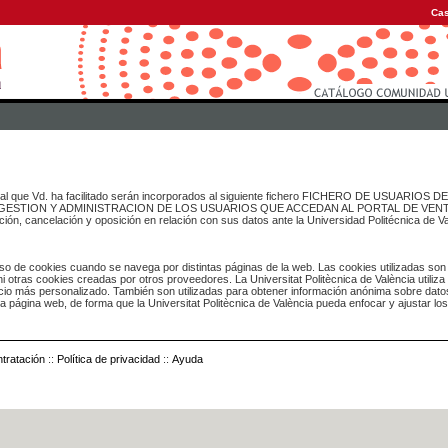
Cas
onal que Vd. ha facilitado serán incorporados al siguiente fichero FICHERO DE USUARIOS
inado a GESTION Y ADMINISTRACION DE LOS USUARIOS QUE ACCEDAN AL PORTAL DE VE
ación, cancelación y oposición en relación con sus datos ante la Universidad Politécnica de V
o de cookies cuando se navega por distintas páginas de la web. Las cookies utilizadas son
i otras cookies creadas por otros proveedores. La Universitat Politècnica de València utiliza
icio más personalizado. También son utilizadas para obtener información anónima sobre dato
ia página web, de forma que la Universitat Politècnica de València pueda enfocar y ajustar lo
tratación
::
Política de privacidad
::
Ayuda