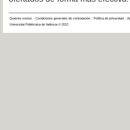
Quienes somos
::
Condiciones generales de contratación
::
Política de privacidad
::
A
Universitat Politècnica de València © 2012