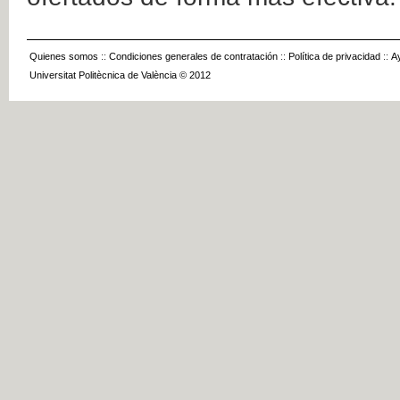
Quienes somos
::
Condiciones generales de contratación
::
Política de privacidad
::
A
Universitat Politècnica de València © 2012