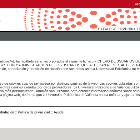
Cas
onal que Vd. ha facilitado serán incorporados al siguiente fichero FICHERO DE USUARIOS
inado a GESTION Y ADMINISTRACION DE LOS USUARIOS QUE ACCEDAN AL PORTAL DE VE
ación, cancelación y oposición en relación con sus datos ante la Universidad Politécnica de V
o de cookies cuando se navega por distintas páginas de la web. Las cookies utilizadas son
i otras cookies creadas por otros proveedores. La Universitat Politècnica de València utiliza
icio más personalizado. También son utilizadas para obtener información anónima sobre dato
ia página web, de forma que la Universitat Politècnica de València pueda enfocar y ajustar lo
tratación
::
Política de privacidad
::
Ayuda