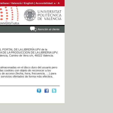
tellano
/
Valencià
/
English
|
Accesibilidad:
a
·
A
Atención al cliente
 DEL PORTAL DE LA LIBRERÍA UPV de la
NTA DE LA PRODUCCION DE LA LIBRERIA UPV.
alencia, Camino de Vera s/n, 46022 Valencia.
 almacenadas en el disco duro del usuario pero
 las cookies con objeto de reconocer a los
s de acceso (fecha, hora, frecuencia, …) para
s servicios ofertados de forma más efectiva.