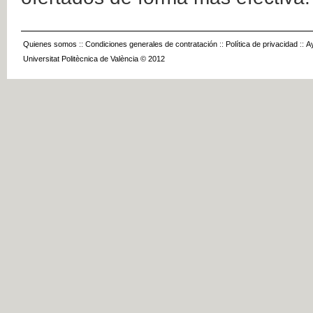
Quienes somos
::
Condiciones generales de contratación
::
Política de privacidad
::
A
Universitat Politècnica de València © 2012