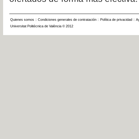
Quienes somos
::
Condiciones generales de contratación
::
Política de privacidad
::
A
Universitat Politècnica de València © 2012