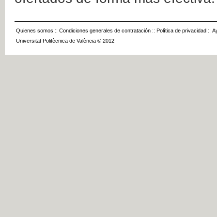
Quienes somos
::
Condiciones generales de contratación
::
Política de privacidad
::
A
Universitat Politècnica de València © 2012