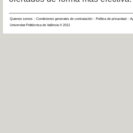
Quienes somos
::
Condiciones generales de contratación
::
Política de privacidad
::
A
Universitat Politècnica de València © 2012