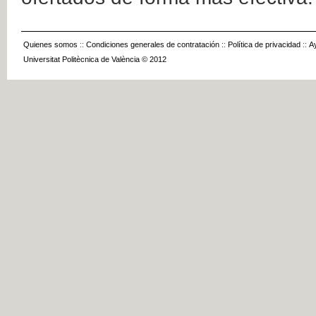
Quienes somos
::
Condiciones generales de contratación
::
Política de privacidad
::
A
Universitat Politècnica de València © 2012