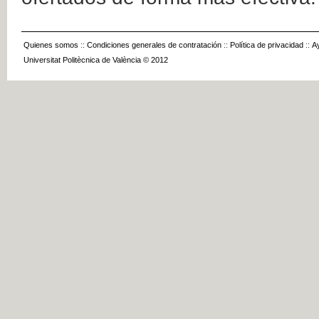
Quienes somos
::
Condiciones generales de contratación
::
Política de privacidad
::
A
Universitat Politècnica de València © 2012